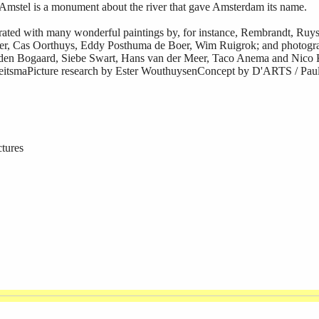
Amstel is a monument about the river that gave Amsterdam its name.
trated with many wonderful paintings by, for instance, Rembrandt, Ruys
ner, Cas Oorthuys, Eddy Posthuma de Boer, Wim Ruigrok; and photogr
den Bogaard, Siebe Swart, Hans van der Meer, Taco Anema and Nico 
itsmaPicture research by Ester WouthuysenConcept by D'ARTS / Paul
ctures