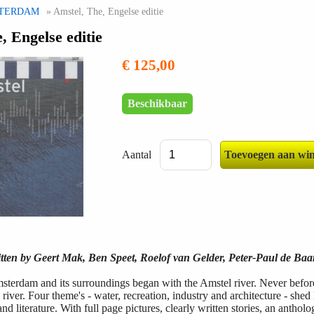
TERDAM
» Amstel, The, Engelse editie
, Engelse editie
€ 125,00
Beschikbaar
Aantal
itten by Geert Mak, Ben Speet, Roelof van Gelder, Peter-Paul de Ba
sterdam and its surroundings began with the Amstel river. Never before
 river. Four theme's - water, recreation, industry and architecture - shed
nd literature. With full page pictures, clearly written stories, an anthol