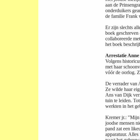
aan de Prinsengr
onderduikers gea
de familie Frank 
Er zijn slechts a
boek geschreven o
collaboreerde met
het boek beschrij
Arrestatie Anne
Volgens historicu
met haar schoonvad
vóór de oorlog. 
De verrader van 
Ze wilde haar ei
Ans van Dijk ver
tuin te leiden. T
werkten in het g
Kremer jr.: "Mijn
joodse mensen nie
pand zat een like
apparatuur. Alles
naast het gebouw