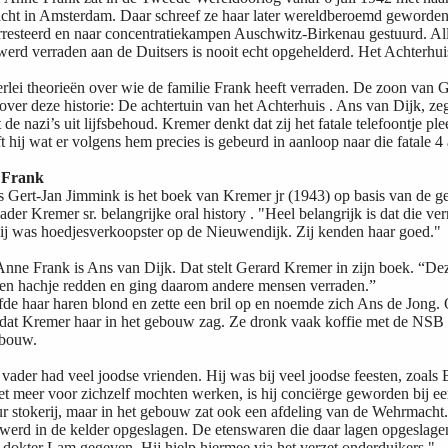
acht in Amsterdam. Daar schreef ze haar later wereldberoemd geword
rresteerd en naar concentratiekampen Auschwitz-Birkenau gestuurd. Al
werd verraden aan de Duitsers is nooit echt opgehelderd. Het Achterh
llerlei theorieën over wie de familie Frank heeft verraden. De zoon van
ver deze historie: De achtertuin van het Achterhuis . Ans van Dijk, z
 de nazi’s uit lijfsbehoud. Kremer denkt dat zij het fatale telefoontje 
ft hij wat er volgens hem precies is gebeurd in aanloop naar die fatale 
 Frank
s Gert-Jan Jimmink is het boek van Kremer jr (1943) op basis van de 
er Kremer sr. belangrijke oral history . "Heel belangrijk is dat die verr
Zij was hoedjesverkoopster op de Nieuwendijk. Zij kenden haar goed."
Anne Frank is Ans van Dijk. Dat stelt Gerard Kremer in zijn boek. “D
gen hachje redden en ging daarom andere mensen verraden.”
fde haar haren blond en zette een bril op en noemde zich Ans de Jong
otdat Kremer haar in het gebouw zag. Ze dronk vaak koffie met de NSB 
ebouw.
 vader had veel joodse vrienden. Hij was bij veel joodse feesten, zoals
t meer voor zichzelf mochten werken, is hij conciërge geworden bij ee
ur stokerij, maar in het gebouw zat ook een afdeling van de Wehrmacht
werd in de kelder opgeslagen. De etenswaren die daar lagen opgeslagen
 dokter Lam gegeven. Hij hielp
hiermee
via het verzet onderduikers."