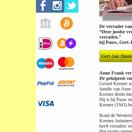
De verrader van
“Deze joodse vr
verraden.”
bij Pauw, Gert-
Gert-Jan Jimm
Anne Frank ver
De getuigenis va
Gerard Kremer sr
familie van Anne 
Kremer denkt dat 
Hij is bij Pauw m
Kremer (1943) bel
Rond de Westerma
Kremer, huismees
heeft verraden: 
Het joodse meisj