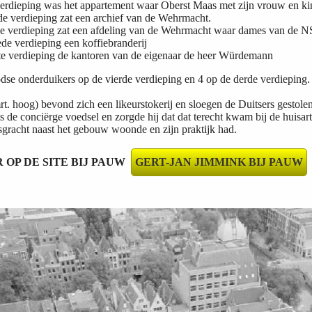
verdieping wa
s het appartement waar Oberst Maas met zijn vrouw en k
de verdieping zat een archief van de Wehrmacht.
e verdieping zat een afdeling van de Wehrmacht waar dames van de N
de verdieping een koffiebranderij
te verdieping de kantoren van de eigenaar de heer Würdemann
e onderduikers op de vierde verdieping en 4 op de derde verdieping.
rt.
hoog) bevond zich een likeurstokerij en sloegen de Duitsers gestole
ts de
conciërge
voedsel en zorgde hij dat dat terecht kwam bij de
huisart
sgracht naast het gebouw woonde en zijn praktijk had.
 OP DE SITE BIJ PAUW
GERT-JAN JIMMINK BIJ PAUW