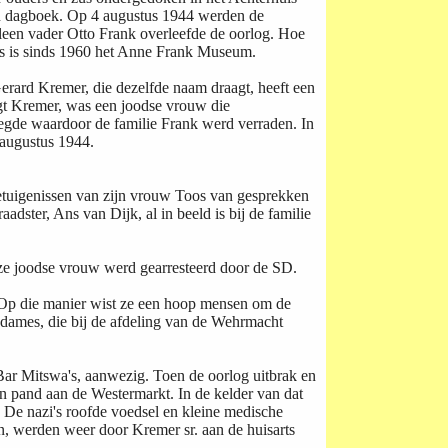
en dagboek. Op 4 augustus 1944 werden de
leen vader Otto Frank overleefde de oorlog. Hoe
uis is sinds 1960 het Anne Frank Museum.
 Gerard Kremer, die dezelfde naam draagt, heeft een
egt Kremer, was een joodse vrouw die
pleegde waardoor de familie Frank werd verraden. In
4 augustus 1944.
getuigenissen van zijn vrouw Toos van gesprekken
aadster, Ans van Dijk, al in beeld is bij de familie
eze joodse vrouw werd gearresteerd door de SD.
. Op die manier wist ze een hoop mensen om de
dames, die bij de
afdeling
van de Wehrmacht
 Bar Mitswa's, aanwezig. Toen de oorlog uitbrak en
n pand aan de Westermarkt. In de kelder van dat
. De nazi's roofde voedsel en kleine medische
, werden weer door Kremer sr. aan de huisarts