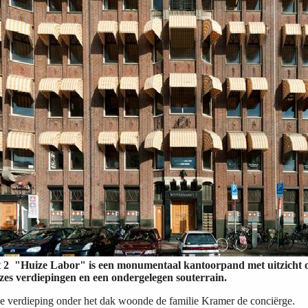
2 "Huize Labor" is een monumentaal kantoorpand met uitzicht 
 zes verdiepingen en een ondergelegen souterrain.
e verdieping onder het dak woonde de familie Kramer de
conciërge
.