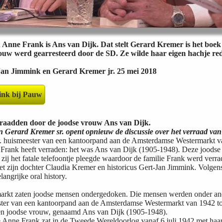
 Anne Frank is Ans van Dijk. Dat stelt Gerard Kremer is het boe
ouw werd gearresteerd door de SD. Ze wilde haar eigen hachje r
Jan Jimmink en Gerard Kremer jr. 25 mei 2018
ink bij Pauw
raadden door de joodse vrouw Ans van Dijk.
n Gerard Kremer sr. opent opnieuw de discussie over het verraad va
. huismeester van een kantoorpand aan de Amsterdamse Westermarkt van
Frank heeft verraden: het was Ans van Dijk (1905-1948). Deze joodse v
zij het fatale telefoontje pleegde waardoor de familie Frank werd ver
et zijn dochter Claudia Kremer en historicus Gert-Jan Jimmink. Volgens
angrijke oral history.
rkt zaten joodse mensen ondergedoken. Die mensen werden onder and
ter van een kantoorpand aan de Amsterdamse Westermarkt van 1942 tot
een joodse vrouw, genaamd Ans van Dijk (1905-1948).
e Anne Frank zat in de Tweede Wereldoorlog vanaf 6 juli 1942 met haa