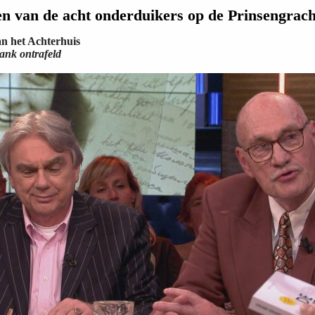
n van de acht onderduikers op de Prinsengrach
an het Achterhuis
ank ontrafeld