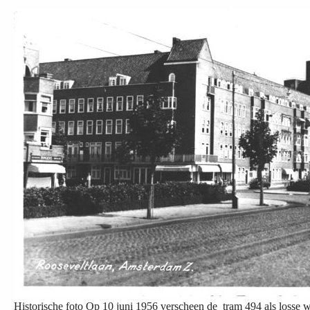
Historische foto Op 10 juni 1956 verscheen de tram 494 als losse w