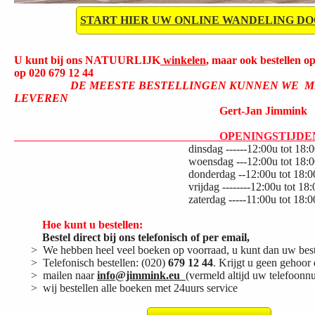
START HIER UW ONLINE WANDELING D
U kunt bij ons NATUURLIJK
winkelen
, maar ook
bestellen
o
op 020 679 12 44
DE MEESTE BESTELLINGEN KUNNEN WE MET
LEVEREN
Gert-Jan Jimmink
OPENINGSTIJDE
dinsdag ------12:00u tot 18:0
woensdag ---12:00u tot 18:00
donderdag --12:00u tot 18:00
vrijdag --------12:00u tot 18:0
zaterdag -----11:00u tot 18:0
Hoe kunt u bestellen:
Bestel direct bij ons telefonisch of per email,
>
We hebben heel veel boeken op voorraad, u kunt dan uw beste
> Telefonisch bestellen: (020)
679 12 44
. Krijgt u geen gehoor 
> mailen naar
info@jimmink.eu
(
vermeld altijd uw telefoon
> wij bestellen alle boeken met 24uurs service