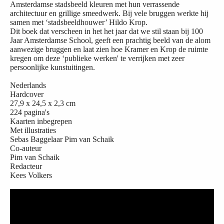
Amsterdamse stadsbeeld kleuren met hun verrassende
architectuur en grillige smeedwerk. Bij vele bruggen werkte hij
samen met ‘stadsbeeldhouwer’ Hildo Krop.
Dit boek dat verscheen in het het jaar dat we stil staan bij 100
Jaar Amsterdamse School, geeft een prachtig beeld van de alom
aanwezige bruggen en laat zien hoe Kramer en Krop de ruimte
kregen om deze ‘publieke werken' te verrijken met zeer
persoonlijke kunstuitingen.
Nederlands
Hardcover
27,9 x 24,5 x 2,3 cm
224 pagina's
Kaarten inbegrepen
Met illustraties
Sebas Baggelaar Pim van Schaik
Co-auteur
Pim van Schaik
Redacteur
Kees Volkers