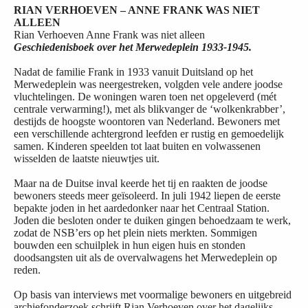
RIAN VERHOEVEN – ANNE FRANK WAS NIET
ALLEEN
Rian Verhoeven Anne Frank was niet alleen
Geschiedenisboek over het Merwedeplein 1933-1945.
Nadat de familie Frank in 1933 vanuit Duitsland op het
Merwedeplein was neergestreken, volgden vele andere joodse
vluchtelingen. De woningen waren toen net opgeleverd (mét
centrale verwarming!), met als blikvanger de ‘wolkenkrabber’,
destijds de hoogste woontoren van Nederland. Bewoners met
een verschillende achtergrond leefden er rustig en gemoedelijk
samen. Kinderen speelden tot laat buiten en volwassenen
wisselden de laatste nieuwtjes uit.
Maar na de Duitse inval keerde het tij en raakten de joodse
bewoners steeds meer geïsoleerd. In juli 1942 liepen de eerste
bepakte joden in het aardedonker naar het Centraal Station.
Joden die besloten onder te duiken gingen behoedzaam te werk,
zodat de NSB’ers op het plein niets merkten. Sommigen
bouwden een schuilplek in hun eigen huis en stonden
doodsangsten uit als de overvalwagens het Merwedeplein op
reden.
Op basis van interviews met voormalige bewoners en uitgebreid
archiefonderzoek schrijft Rian Verhoeven over het dagelijks