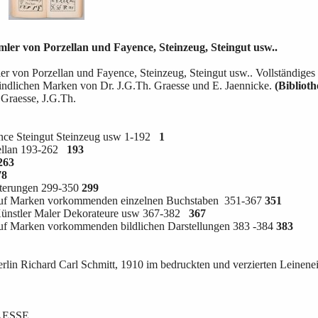
ler von Porzellan und Fayence, Steinzeug, Steingut usw..
r von Porzellan und Fayence, Steinzeug, Steingut usw.. Vollständiges 
findlichen Marken von Dr. J.G.Th. Graesse und E. Jaennicke.
(Bibliot
 Graesse, J.G.Th.
nce Steingut Steinzeug usw 1-192
1
ellan 193-262
193
263
78
uterungen 299-350
299
 auf Marken vorkommenden einzelnen Buchstaben
351-367
351
 Künstler Maler Dekorateure usw 367-382
367
auf Marken vorkommenden bildlichen Darstellungen 383 -384
383
lin Richard Carl Schmitt, 1910 im bedruckten und verzierten Leinenei
AESSE