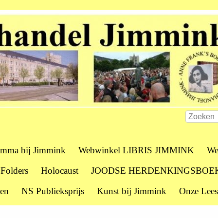
amma bij Jimmink
Webwinkel LIBRIS JIMMINK
We
 Folders
Holocaust
JOODSE HERDENKINGSBOE
zen
NS Publieksprijs
Kunst bij Jimmink
Onze Lees