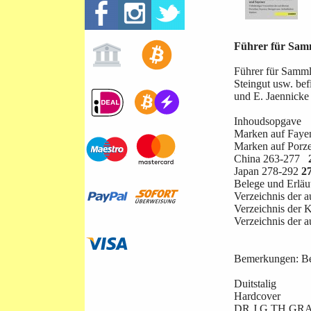
Führer für Samm
Führer für Sammle
Steingut usw. be
und E. Jaennicke
Inhoudsopgave
Marken auf Faye
Marken auf Porz
China 263-277
Japan 278-292
2
Belege und Erlä
Verzeichnis der
Verzeichnis der
Verzeichnis der 
Bemerkungen: Ber
Duitstalig
Hardcover
DR J G TH GR