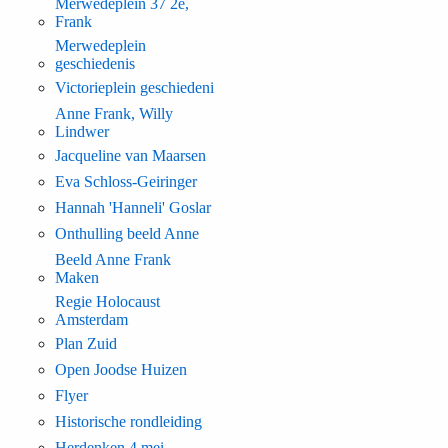
Merwedeplein 37 2e,
Frank
Merwedeplein
geschiedenis
Victorieplein geschiedeni
Anne Frank, Willy
Lindwer
Jacqueline van Maarsen
Eva Schloss-Geiringer
Hannah 'Hanneli' Goslar
Onthulling beeld Anne
Beeld Anne Frank
Maken
Regie Holocaust
Amsterdam
Plan Zuid
Open Joodse Huizen
Flyer
Historische rondleiding
Herdenken 4 mei