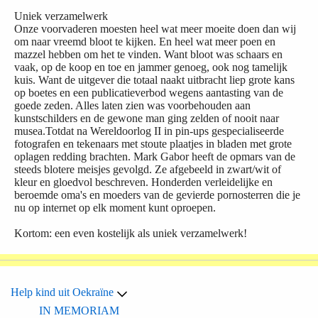
Uniek verzamelwerk
Onze voorvaderen moesten heel wat meer moeite doen dan wij
om naar vreemd bloot te kijken. En heel wat meer poen en
mazzel hebben om het te vinden. Want bloot was schaars en
vaak, op de koop en toe en jammer genoeg, ook nog tamelijk
kuis. Want de uitgever die totaal naakt uitbracht liep grote kans
op boetes en een publicatieverbod wegens aantasting van de
goede zeden. Alles laten zien was voorbehouden aan
kunstschilders en de gewone man ging zelden of nooit naar
musea.Totdat na Wereldoorlog II in pin-ups gespecialiseerde
fotografen en tekenaars met stoute plaatjes in bladen met grote
oplagen redding brachten. Mark Gabor heeft de opmars van de
steeds blotere meisjes gevolgd. Ze afgebeeld in zwart/wit of
kleur en gloedvol beschreven. Honderden verleidelijke en
beroemde oma's en moeders van de gevierde pornosterren die je
nu op internet op elk moment kunt oproepen.
Kortom: een even kostelijk als uniek verzamelwerk!
Help kind uit Oekraïne
IN MEMORIAM