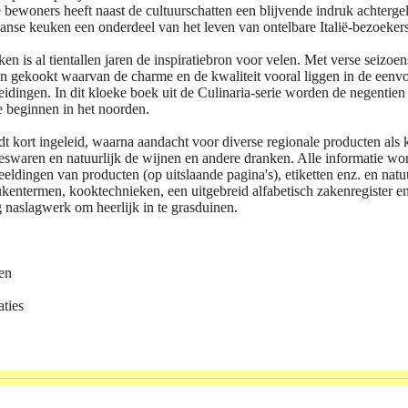
bewoners heeft naast de cultuurschatten een blijvende indruk achtergel
liaanse keuken een onderdeel van het leven van ontelbare Italië-bezoeke
ken is al tientallen jaren de inspiratiebron voor velen. Met verse seizo
en gekookt waarvan de charme en de kwaliteit vooral liggen in de eenv
idingen. In dit kloeke boek uit de Culinaria-serie worden de negentien
e beginnen in het noorden.
dt kort ingeleid, waarna aandacht voor diverse regionale producten als 
eswaren en natuurlijk de wijnen en andere dranken. Alle informatie wo
eeldingen van producten (op uitslaande pagina's), etiketten enz. en natuur
ukentermen, kooktechnieken, een uitgebreid alfabetisch zakenregister en
ig naslagwerk om heerlijk in te grasduinen.
en
ties