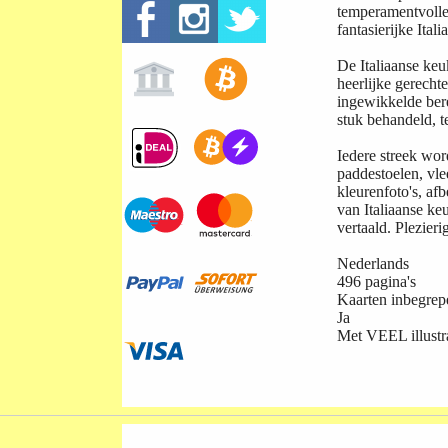
temperamentvolle 
fantasierijke Ita
De Italiaanse keu
heerlijke gerecht
ingewikkelde bere
stuk behandeld, t
Iedere streek wor
paddestoelen, vle
kleurenfoto's, afb
van Italiaanse ke
vertaald. Plezier
Nederlands
496 pagina's
Kaarten inbegrep
Ja
Met VEEL illustra