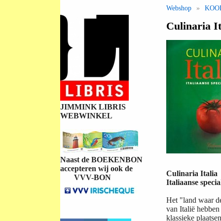
Webshop
»
KOO
Culinaria It
JIMMINK LIBRIS
WEBWINKEL
Naast de BOEKENBON
accepteren wij ook de
Culinaria Italia
VVV-BON
Italiaanse specia
Het "land waar de
van Italië hebben
klassieke plaatse