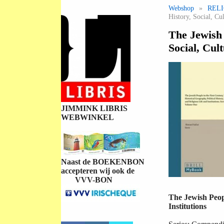
Webshop
»
REL
History, Social, Cul
The Jewish 
Social, Cult
JIMMINK LIBRIS
WEBWINKEL
Naast de BOEKENBON
accepteren wij ook de
VVV-BON
The Jewish Peopl
Institutions