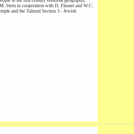
e in the first century Historial geography,
and M. Stern in cooperation with D. Flusser and W.C.
Temple and the Talmud Section 3 - Jewish