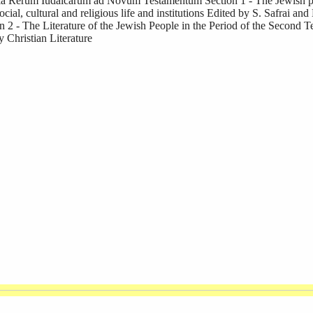
a Rerum Iudaicarum ad Novum Testamentum Section 1 - The Jewish peopl
 social, cultural and religious life and institutions Edited by S. Safrai 
 2 - The Literature of the Jewish People in the Period of the Second 
y Christian Literature