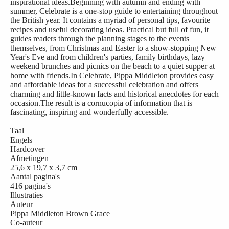
inspirational ideas.Beginning with autumn and ending with
summer, Celebrate is a one-stop guide to entertaining throughout
the British year. It contains a myriad of personal tips, favourite
recipes and useful decorating ideas. Practical but full of fun, it
guides readers through the planning stages to the events
themselves, from Christmas and Easter to a show-stopping New
Year's Eve and from children's parties, family birthdays, lazy
weekend brunches and picnics on the beach to a quiet supper at
home with friends.In Celebrate, Pippa Middleton provides easy
and affordable ideas for a successful celebration and offers
charming and little-known facts and historical anecdotes for each
occasion.The result is a cornucopia of information that is
fascinating, inspiring and wonderfully accessible.
Taal
Engels
Hardcover
Afmetingen
25,6 x 19,7 x 3,7 cm
Aantal pagina's
416 pagina's
Illustraties
Auteur
Pippa Middleton Brown Grace
Co-auteur