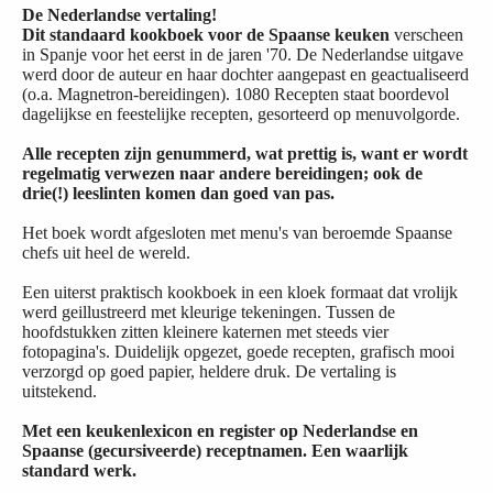
De Nederlandse vertaling!
Dit standaard kookboek voor de Spaanse keuken
verscheen
in Spanje voor het eerst in de jaren '70. De Nederlandse uitgave
werd door de auteur en haar dochter aangepast en geactualiseerd
(o.a. Magnetron-bereidingen). 1080 Recepten staat boordevol
dagelijkse en feestelijke recepten, gesorteerd op menuvolgorde.
Alle recepten zijn genummerd, wat prettig is, want er wordt
regelmatig verwezen naar andere bereidingen; ook de
drie(!) leeslinten komen dan goed van pas.
Het boek wordt afgesloten met menu's van beroemde Spaanse
chefs uit heel de wereld.
Een uiterst praktisch kookboek in een kloek formaat dat vrolijk
werd geillustreerd met kleurige tekeningen. Tussen de
hoofdstukken zitten kleinere katernen met steeds vier
fotopagina's. Duidelijk opgezet, goede recepten, grafisch mooi
verzorgd op goed papier, heldere druk. De vertaling is
uitstekend.
Met een keukenlexicon en register op Nederlandse en
Spaanse (gecursiveerde) receptnamen. Een waarlijk
standard werk.