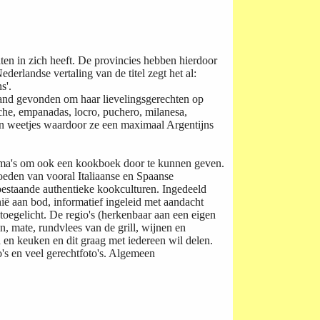
maten in zich heeft. De provincies hebben hierdoor
derlandse vertaling van de titel zegt het al:
s'.
rland gevonden om haar lievelingsgerechten op
eche, empanadas, locro, puchero, milanesa,
en weetjes waardoor ze een maximaal Argentijns
 oma's om ook een kookboek door te kunnen geven.
loeden van vooral Italiaanse en Spaanse
bestaande authentieke kookculturen. Ingedeeld
ë aan bod, informatief ingeleid met aandacht
toegelicht. De regio's (herkenbaar aan een eigen
 mate, rundvlees van de grill, wijnen en
 en keuken en dit graag met iedereen wil delen.
o's en veel gerechtfoto's. Algemeen