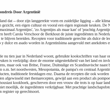
ondreis Door Argentinië
land dat -- door zijn langgerekte vorm en zuidelijke ligging -- alle kli
n gezicht, een eigen cultuur en vooral een eigen regionale keuken. De Ne
maximaal Argentijns', 'zo Argentijns als maar kan' of 'prachtig Argentijn
ren heeft Carola Verschoor de Berkhout de juiste ingrediënten in Nede
 te blijven bereiden. Recepten voor traditionele gerechte als dulce de l
so y dulce en asado worden in Argentinísima aangevuld met anekdotes 
die nu tien jaar in Nederland woont, gebruikte kookschriften van haar
uken is veelzijdig: door de enorme uitgestrektheid van het land en inv
s, maar ook van Britse, Franse, Duitstalige en Scandinavische naast 
n o.m. het noordwesten, Mesopotamia, de pampa's en centraal Argentini
ducten, traditionele feestdagen enz. Daarna de recepten die ook worden 
en afgewisseld met themarecepten, gewijd aan een product als pompoen,
housiast kookboek, geschreven door een vrouw die trots is op haar land
niet moeilijk, de ingrediënten verkrijgbaar. Met prachtige landschapsfot
n register op gerechtsoort.