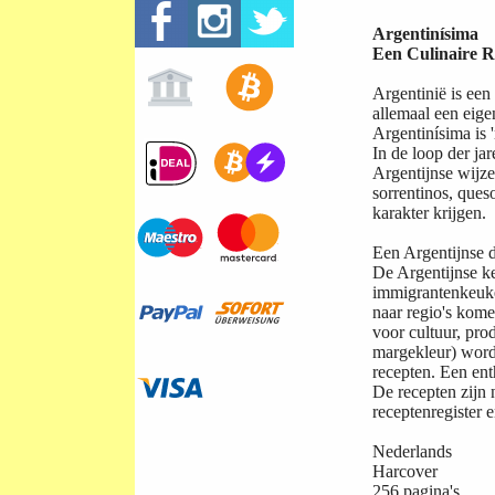
Argentinísima
Een Culinaire R
Argentinië is een 
allemaal een eige
Argentinísima is '
In de loop der ja
Argentijnse wijze
sorrentinos, que
karakter krijgen.
Een Argentijnse 
De Argentijnse ke
immigrantenkeuken
naar regio's kome
voor cultuur, pro
margekleur) word
recepten. Een ent
De recepten zijn 
receptenregister e
Nederlands
Harcover
256 pagina's