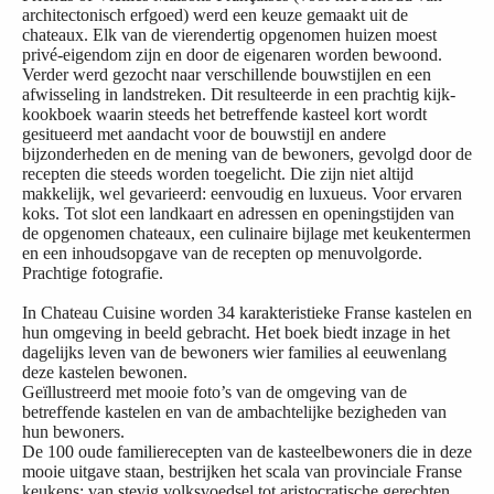
architectonisch erfgoed) werd een keuze gemaakt uit de
chateaux. Elk van de vierendertig opgenomen huizen moest
privé-eigendom zijn en door de eigenaren worden bewoond.
Verder werd gezocht naar verschillende bouwstijlen en een
afwisseling in landstreken. Dit resulteerde in een prachtig kijk-
kookboek waarin steeds het betreffende kasteel kort wordt
gesitueerd met aandacht voor de bouwstijl en andere
bijzonderheden en de mening van de bewoners, gevolgd door de
recepten die steeds worden toegelicht. Die zijn niet altijd
makkelijk, wel gevarieerd: eenvoudig en luxueus. Voor ervaren
koks. Tot slot een landkaart en adressen en openingstijden van
de opgenomen chateaux, een culinaire bijlage met keukentermen
en een inhoudsopgave van de recepten op menuvolgorde.
Prachtige fotografie.
In Chateau Cuisine worden 34 karakteristieke Franse kastelen en
hun omgeving in beeld gebracht. Het boek biedt inzage in het
dagelijks leven van de bewoners wier families al eeuwenlang
deze kastelen bewonen.
Geïllustreerd met mooie foto’s van de omgeving van de
betreffende kastelen en van de ambachtelijke bezigheden van
hun bewoners.
De 100 oude familierecepten van de kasteelbewoners die in deze
mooie uitgave staan, bestrijken het scala van provinciale Franse
keukens: van stevig volksvoedsel tot aristocratische gerechten.