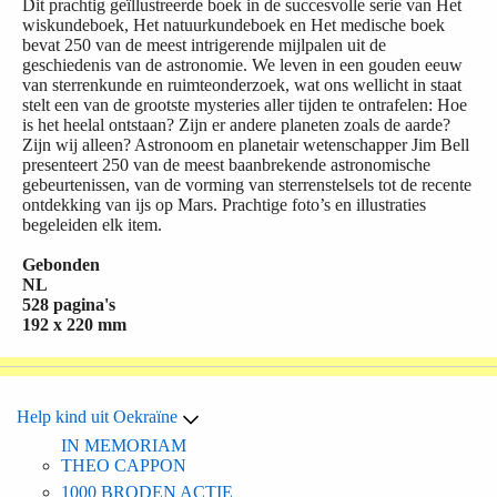
Dit prachtig geïllustreerde boek in de succesvolle serie van Het
wiskundeboek, Het natuurkundeboek en Het medische boek
bevat 250 van de meest intrigerende mijlpalen uit de
geschiedenis van de astronomie. We leven in een gouden eeuw
van sterrenkunde en ruimteonderzoek, wat ons wellicht in staat
stelt een van de grootste mysteries aller tijden te ontrafelen: Hoe
is het heelal ontstaan? Zijn er andere planeten zoals de aarde?
Zijn wij alleen? Astronoom en planetair wetenschapper Jim Bell
presenteert 250 van de meest baanbrekende astronomische
gebeurtenissen, van de vorming van sterrenstelsels tot de recente
ontdekking van ijs op Mars. Prachtige foto’s en illustraties
begeleiden elk item.
Gebonden
NL
528 pagina's
192 x 220 mm
Help kind uit Oekraïne
IN MEMORIAM
THEO CAPPON
1000 BRODEN ACTIE