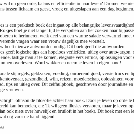
wil nu geen orde, balans en efficiëntie in haar leven? Dromen we nie
ans tussen lichaam en geest, vroeg en uitgeslapen aan een dag beginnen,
s is een praktisch boek dat ingaat op alle belangrijke levensvaardighe
okjes hoef je niet langer tijd te verspillen aan het zoeken naar bijpass
roberen te herinneren welk deel van een warme salade verwarmd moet w
rverende vragen waar een vrouw dagelijks mee worstelt.
 heeft nieuwe antwoorden nodig. Dit boek geeft die antwoorden.
s geeft logische tips aan hopeloos verliefden, uitleg over auto-jargon,
ende, lastige man af te komen, elegante versiertrucs, oplossingen voor sh
kunnen overleven. Word wakker en neem je leven in eigen hand!
ionale stijlregels, geldzaken, voeding, onroerend goed, versiertrucs en
ekkentovenaar, gezondheid, wijn, reizen, moederschap, oplossingen voor
aad, tips en uitleg over. Dit zelfhulpboek, geschreven door journaliste 
nge vrouwen.
schrijft Johnson de filosofie achter haar boek. Door je leven op orde te b
reld kan bemoeien, en: 'Ik wil geen illusies verstoren, maar je leven o
 dan ook niets over huwelijk en bruiloft in het boek). Dit boek met een
wat erg voor de hand liggend.
jes