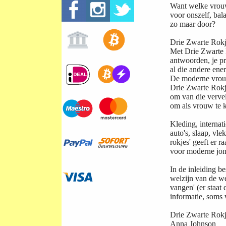
Want welke vrouw 
voor onszelf, bal
zo maar door?
Drie Zwarte Rokje
Met Drie Zwarte R
antwoorden, je p
al die andere ene
De moderne vrouw
Drie Zwarte Rokje
om van die vervel
om als vrouw te 
Kleding, internat
auto's, slaap, vl
rokjes' geeft er r
voor moderne jo
In de inleiding be
welzijn van de we
vangen' (er staat
informatie, soms 
Drie Zwarte Rok
Anna Johnson