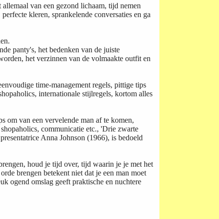
t allemaal van een gezond lichaam, tijd nemen
 perfecte kleren, sprankelende conversaties en ga
den.
ende panty's, het bedenken van de juiste
orden, het verzinnen van de volmaakte outfit en
 eenvoudige time-management regels, pittige tips
opaholics, internationale stijlregels, kortom alles
 tips om van een vervelende man af te komen,
 shopaholics, communicatie etc., 'Drie zwarte
en presentatrice Anna Johnson (1966), is bedoeld
rengen, houd je tijd over, tijd waarin je je met het
p orde brengen betekent niet dat je een man moet
 leuk ogend omslag geeft praktische en nuchtere