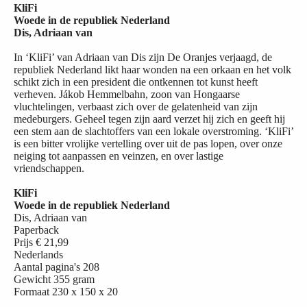
KliFi
Woede in de republiek Nederland
Dis, Adriaan van
In ‘KliFi’ van Adriaan van Dis zijn De Oranjes verjaagd, de
republiek Nederland likt haar wonden na een orkaan en het volk
schikt zich in een president die ontkennen tot kunst heeft
verheven. Jákob Hemmelbahn, zoon van Hongaarse
vluchtelingen, verbaast zich over de gelatenheid van zijn
medeburgers. Geheel tegen zijn aard verzet hij zich en geeft hij
een stem aan de slachtoffers van een lokale overstroming. ‘KliFi’
is een bitter vrolijke vertelling over uit de pas lopen, over onze
neiging tot aanpassen en veinzen, en over lastige
vriendschappen.
KliFi
Woede in de republiek Nederland
Dis, Adriaan van
Paperback
Prijs
€ 21,99
Nederlands
Aantal pagina's
208
Gewicht
355 gram
Formaat
230 x 150 x 20