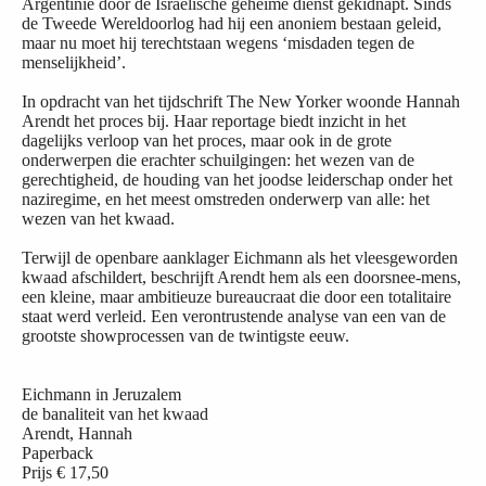
Argentinië door de Israëlische geheime dienst gekidnapt. Sinds
de Tweede Wereldoorlog had hij een anoniem bestaan geleid,
maar nu moet hij terechtstaan wegens ‘misdaden tegen de
menselijkheid’.
In opdracht van het tijdschrift The New Yorker woonde Hannah
Arendt het proces bij. Haar reportage biedt inzicht in het
dagelijks verloop van het proces, maar ook in de grote
onderwerpen die erachter schuilgingen: het wezen van de
gerechtigheid, de houding van het joodse leiderschap onder het
naziregime, en het meest omstreden onderwerp van alle: het
wezen van het kwaad.
Terwijl de openbare aanklager Eichmann als het vleesgeworden
kwaad afschildert, beschrijft Arendt hem als een doorsnee-mens,
een kleine, maar ambitieuze bureaucraat die door een totalitaire
staat werd verleid. Een verontrustende analyse van een van de
grootste showprocessen van de twintigste eeuw.
Eichmann in Jeruzalem
de banaliteit van het kwaad
Arendt, Hannah
Paperback
Prijs
€ 17,50