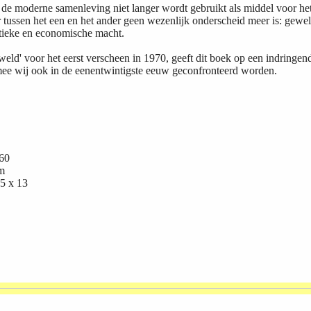
e moderne samenleving niet langer wordt gebruikt als middel voor het
r tussen het een en het ander geen wezenlijk onderscheid meer is: geweld
itieke en economische macht.
ld' voor het eerst verscheen in 1970, geeft dit boek op een indringende
e wij ook in de eenentwintigste eeuw geconfronteerd worden.
60
m
5 x 13