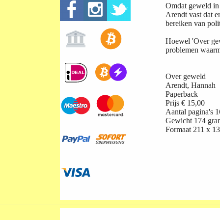
Omdat geweld in d
Arendt vast dat e
bereiken van pol
Hoewel 'Over gewe
problemen waarme
Over geweld
Arendt, Hannah
Paperback
Prijs
€ 15,00
Aantal pagina's
1
Gewicht
174 gra
Formaat
211 x 13