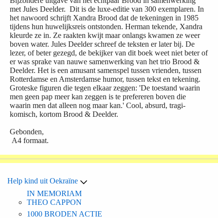
Bijzondere uitgave van het echtpaar Brood in samenwerking
met Jules Deelder. Dit is de luxe-editie van 300 exemplaren. In
het nawoord schrijft Xandra Brood dat de tekeningen in 1985
tijdens hun huwelijksreis ontstonden. Herman tekende, Xandra
kleurde ze in. Ze raakten kwijt maar onlangs kwamen ze weer
boven water. Jules Deelder schreef de teksten er later bij. De
lezer, of beter gezegd, de bekijker van dit boek weet niet beter of
er was sprake van nauwe samenwerking van het trio Brood &
Deelder. Het is een amusant samenspel tussen vrienden, tussen
Rotterdamse en Amsterdamse humor, tussen tekst en tekening.
Groteske figuren die tegen elkaar zeggen: 'De toestand waarin
men geen pap meer kan zeggen is te prefereren boven die
waarin men dat alleen nog maar kan.' Cool, absurd, tragi-
komisch, kortom Brood & Deelder.
Gebonden,
A4 formaat.
Help kind uit Oekraïne
IN MEMORIAM
THEO CAPPON
1000 BRODEN ACTIE