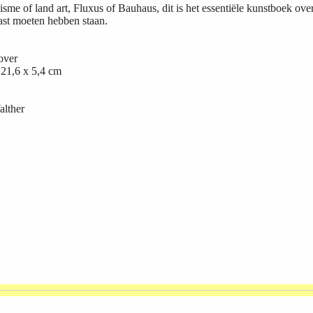
lisme of land art, Fluxus of Bauhaus, dit is het essentiële kunstboek ov
kast moeten hebben staan.
over
 21,6 x 5,4 cm
alther