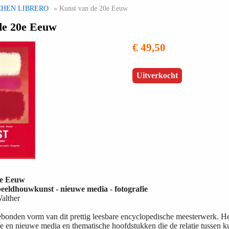
CHEN LIBRERO
» Kunst van de 20e Eeuw
de 20e Eeuw
€ 49,50
Uitverkocht
0e Eeuw
beeldhouwkunst - nieuwe media - fotografie
alther
bonden vorm van dit prettig leesbare encyclopedische meesterwerk. Het 
fie en nieuwe media en thematische hoofdstukken die de relatie tussen 