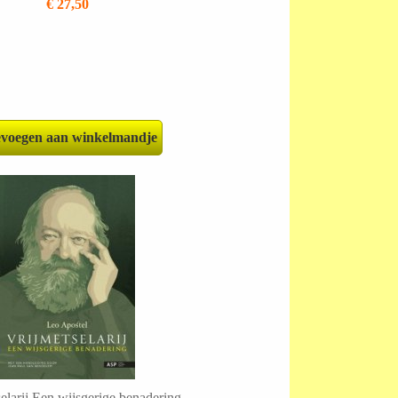
€ 27,50
voegen aan winkelmandje
elarij Een wijsgerige benadering