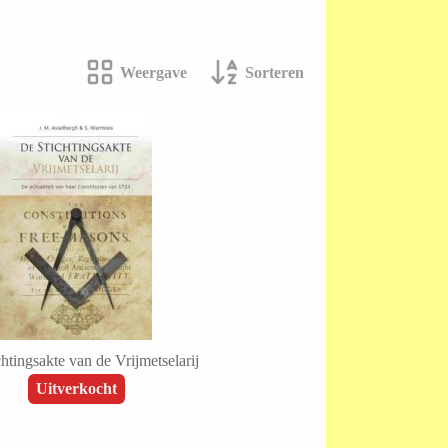
Weergave
Sorteren
htingsakte van de Vrijmetselarij
Uitverkocht