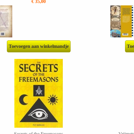
€ 35,00
Toevoegen aan winkelmandje
Toe
Secrets of the Freemasons
Vrijmets