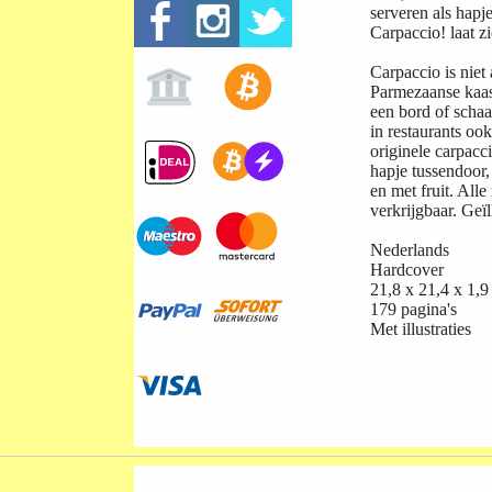
serveren als hap
Carpaccio! laat zi
Carpaccio is niet
Parmezaanse kaas 
een bord of schaa
in restaurants oo
originele carpacci
hapje tussendoor,
en met fruit. All
verkrijgbaar. Geïl
Nederlands
Hardcover
21,8 x 21,4 x 1,
179 pagina's
Met illustraties