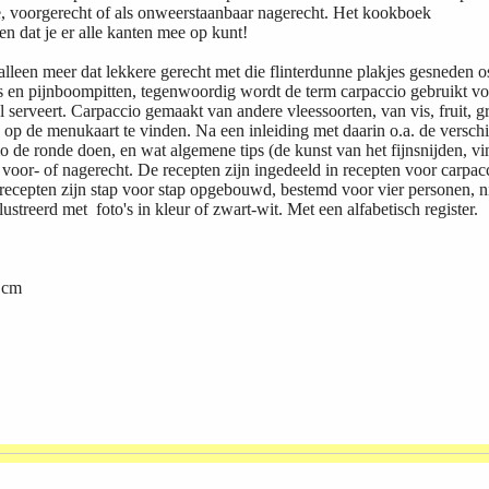
je, voorgerecht of als onweerstaanbaar nagerecht. Het kookboek
en dat je er alle kanten mee op kunt!
 alleen meer dat lekkere gerecht met die flinterdunne plakjes gesneden o
en pijnboompitten, tegenwoordig wordt de term carpaccio gebruikt voo
l serveert. Carpaccio gemaakt van andere vleessoorten, van vis, fruit, 
k op de menukaart te vinden. Na een inleiding met daarin o.a. de versch
o de ronde doen, en wat algemene tips (de kunst van het fijnsnijden, vin
 voor- of nagerecht. De recepten zijn ingedeeld in recepten voor carpacc
e recepten zijn stap voor stap opgebouwd, bestemd voor vier personen, ni
lustreerd met foto's in kleur of zwart-wit. Met een alfabetisch register.
9 cm