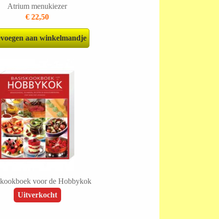
Atrium menukiezer
€ 22,50
voegen aan winkelmandje
skookboek voor de Hobbykok
Uitverkocht