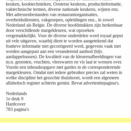
keuken, kooktechnieken, Oosterse keukens, productinformatie,
vaktechnische termen, diverse nationale keukens, wijnen enz.
Met adressenbestanden van restaurantorganisaties,
overheidsdiensten, vakgroepen, opleidingen enz., in zowel
Nederland als Belgie. De diverse hoofdstukken zijn herkenbaar
door verschillende margekleuren, wat opzoeken
vergemakkelijkt. Voor de diverse onderdelen werd royaal geput
uit vele uitgaven, waarbij dient te worden aangetekend dat
foutieve informatie niet gecorrigeerd werd, gegevens vaak niet
werden aangepast aan een veranderend aanbod (bijv.
aardappelrassen). De kwaliteit van de kleurenafbeeldingen van
m.n. groenten, vruchten, vleeswaren en vis laat te wensen over.
Voorin een inhoudsopgave met gardes in de corresponderende
margekleuren. Omdat niet iedere gebruiker precies zal weten in
welke discipline het gezochte thuishoort, wordt een algemeen
alfabetisch register achterin gemist. Bevat advertentiepagina's.
Nederlands
1e druk 9
Hardcover
783 pagina's